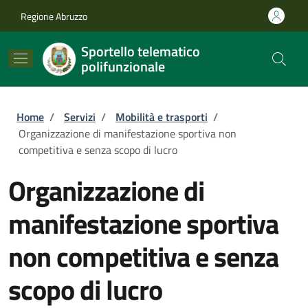
Salta al contenuto principale
Skip to footer content
Regione Abruzzo
Sportello telematico
polifunzionale
Briciole di pane
Home
/
Servizi
/
Mobilità e trasporti
/
Organizzazione di manifestazione sportiva non
competitiva e senza scopo di lucro
Organizzazione di
manifestazione sportiva
non competitiva e senza
scopo di lucro