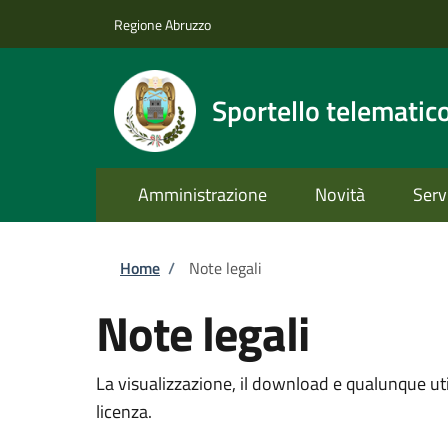
Salta al contenuto principale
Skip to footer content
Regione Abruzzo
Sportello telematic
Amministrazione
Novità
Serv
Briciole di pane
Home
/
Note legali
Note legali
La visualizzazione, il download e qualunque util
licenza.