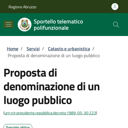
Salta al contenuto principale
Skip to footer content
Regione Abruzzo
Sportello telematico
polifunzionale
Briciole di pane
Home
/
Servizi
/
Catasto e urbanistica
/
Proposta di denominazione di un luogo pubblico
Proposta di
denominazione di un
luogo pubblico
(
urn:nir:presidente.repubblica:decreto:1989-05-30;223
)
Servizio attivo