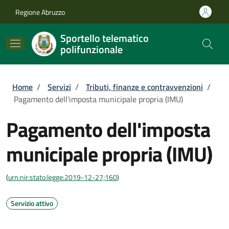
Salta al contenuto principale
Skip to footer content
Regione Abruzzo
Sportello telematico
polifunzionale
Briciole di pane
Home
/
Servizi
/
Tributi, finanze e contravvenzioni
/
Pagamento dell'imposta municipale propria (IMU)
Pagamento dell'imposta
municipale propria (IMU)
(
urn:nir:stato:legge:2019-12-27;160
)
Servizio attivo