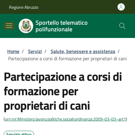
Salta al contenuto principale
Skip to footer content
Regione Abruzzo
Sportello telematico
polifunzionale
Briciole di pane
Home
/
Servizi
/
Salute, benessere e assistenza
/
Partecipazione a corsi di formazione per proprietari di cani
Partecipazione a corsi di
formazione per
proprietari di cani
(
urn:nir:Ministero.lavoro.politiche.sociali:ordinanza:2009-03-03~art1
)
Servizio attivo