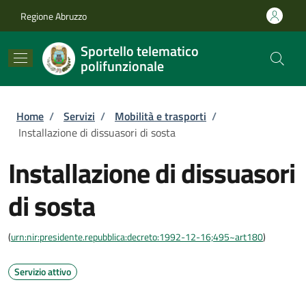
Salta al contenuto principale
Skip to footer content
Regione Abruzzo
Sportello telematico
polifunzionale
Briciole di pane
Home
/
Servizi
/
Mobilità e trasporti
/
Installazione di dissuasori di sosta
Installazione di dissuasori
di sosta
(
urn:nir:presidente.repubblica:decreto:1992-12-16;495~art180
)
Servizio attivo