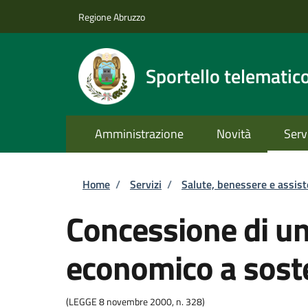
Salta al contenuto principale
Skip to footer content
Regione Abruzzo
Sportello telematic
Amministrazione
Novità
Serv
Briciole di pane
Home
/
Servizi
/
Salute, benessere e assis
Concessione di un
economico a soste
(LEGGE 8 novembre 2000, n. 328)