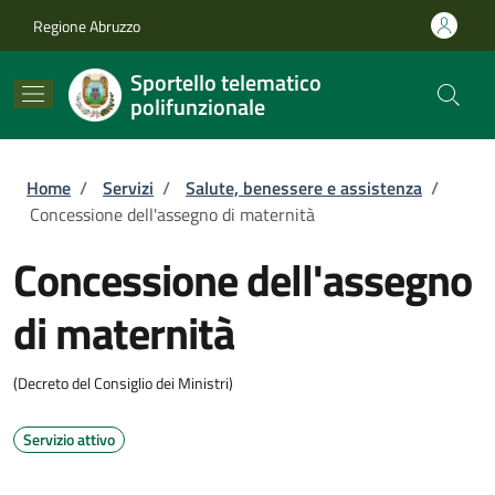
Salta al contenuto principale
Skip to footer content
Regione Abruzzo
Sportello telematico
polifunzionale
Briciole di pane
Home
/
Servizi
/
Salute, benessere e assistenza
/
Concessione dell'assegno di maternità
Concessione dell'assegno
di maternità
(Decreto del Consiglio dei Ministri)
Servizio attivo