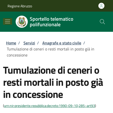
Salta al contenuto principale
Skip to footer content
Regione Abruzzo
Sportello telematico
polifunzionale
Briciole di pane
Home
/
Servizi
/
Anagrafe e stato civile
/
Tumulazione di ceneri o resti mortali in posto già in
concessione
Tumulazione di ceneri o
resti mortali in posto già
in concessione
(
urn:nir:presidente.repubblica:decreto:1990-09-10;285~art93
)