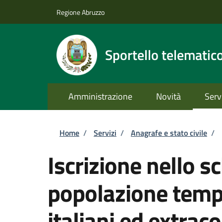
Salta al contenuto principale
Skip to footer content
Regione Abruzzo
Sportello telematic
Amministrazione
Novità
Serv
Briciole di pane
Home
/
Servizi
/
Anagrafe e stato civile
/
Iscrizione nello s
popolazione tempo
italiani ed extrac