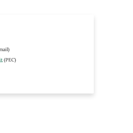
mail)
it
(PEC)