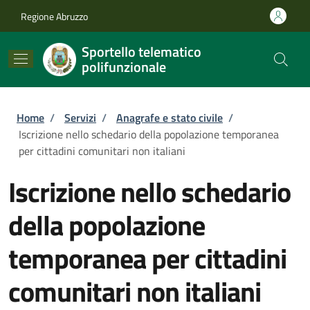
Salta al contenuto principale
Skip to footer content
Regione Abruzzo
Sportello telematico
polifunzionale
Briciole di pane
Home
/
Servizi
/
Anagrafe e stato civile
/
Iscrizione nello schedario della popolazione temporanea
per cittadini comunitari non italiani
Iscrizione nello schedario
della popolazione
temporanea per cittadini
comunitari non italiani