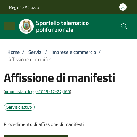
Salta al contenuto principale
Skip to footer content
Regione Abruzzo
Sportello telematico
polifunzionale
Briciole di pane
Home
/
Servizi
/
Imprese e commercio
/
Affissione di manifesti
Affissione di manifesti
(
urn:nir:stato:legge:2019-12-27;160
)
Servizio attivo
Procedimento di affissione di manifesti