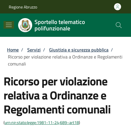
Salta al contenuto principale
Skip to footer content
Regione Abruzzo
Sportello telematico
polifunzionale
Briciole di pane
Home
/
Servizi
/
Giustizia e sicurezza pubblica
/
Ricorso per violazione relativa a Ordinanze e Regolamenti
comunali
Ricorso per violazione
relativa a Ordinanze e
Regolamenti comunali
(
urn:nir:stato:legge:1981-11-24;689~art18
)