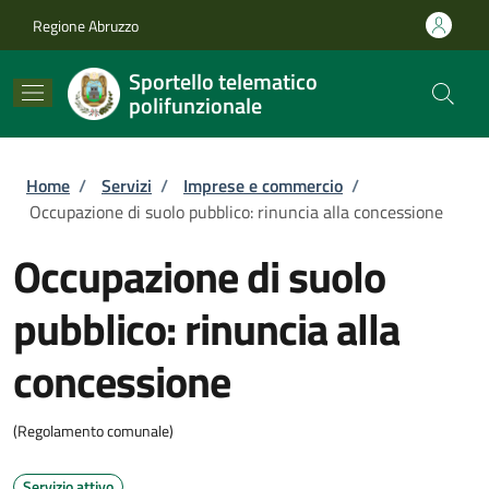
Salta al contenuto principale
Skip to footer content
Regione Abruzzo
Sportello telematico
polifunzionale
Briciole di pane
Home
/
Servizi
/
Imprese e commercio
/
Occupazione di suolo pubblico: rinuncia alla concessione
Occupazione di suolo
pubblico: rinuncia alla
concessione
(Regolamento comunale)
Servizio attivo