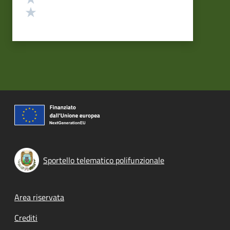
Valuta 1 stelle su 5
Sportello telematico polifunzionale
Footer menu
Area riservata
Crediti