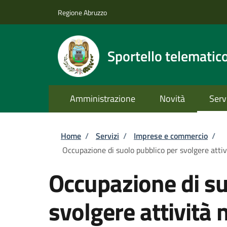
Salta al contenuto principale
Skip to footer content
Regione Abruzzo
Sportello telematic
Amministrazione
Novità
Serv
Briciole di pane
Home
/
Servizi
/
Imprese e commercio
/
Occupazione di suolo pubblico per svolgere attiv
Occupazione di su
svolgere attività 