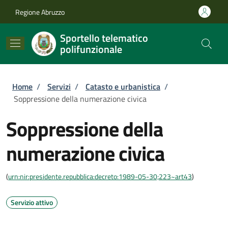
Salta al contenuto principale
Skip to footer content
Regione Abruzzo
Sportello telematico
polifunzionale
Briciole di pane
Home
/
Servizi
/
Catasto e urbanistica
/
Soppressione della numerazione civica
Soppressione della
numerazione civica
(
urn:nir:presidente.repubblica:decreto:1989-05-30;223~art43
)
Servizio attivo