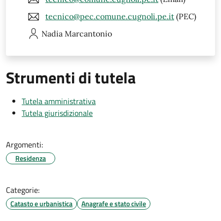
tecnico@pec.comune.cugnoli.pe.it
(PEC)
Nadia
Marcantonio
Strumenti di tutela
Tutela amministrativa
Tutela giurisdizionale
Argomenti:
Residenza
Categorie:
Catasto e urbanistica
Anagrafe e stato civile