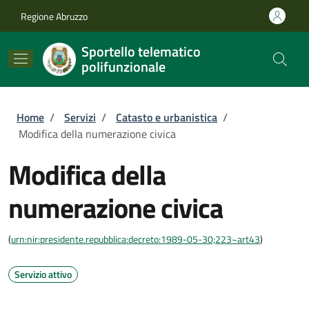
Salta al contenuto principale
Skip to footer content
Regione Abruzzo
Sportello telematico
polifunzionale
Briciole di pane
Home
/
Servizi
/
Catasto e urbanistica
/
Modifica della numerazione civica
Modifica della
numerazione civica
(
urn:nir:presidente.repubblica:decreto:1989-05-30;223~art43
)
Servizio attivo