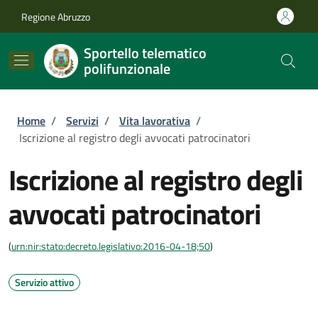
Salta al contenuto principale
Skip to footer content
Regione Abruzzo
Sportello telematico
polifunzionale
Briciole di pane
Home
/
Servizi
/
Vita lavorativa
/
Iscrizione al registro degli avvocati patrocinatori
Iscrizione al registro degli
avvocati patrocinatori
(
urn:nir:stato:decreto.legislativo:2016-04-18;50
)
Servizio attivo