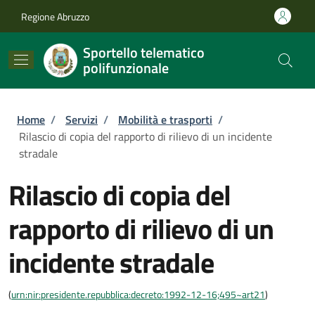
Salta al contenuto principale
Skip to footer content
Regione Abruzzo
Sportello telematico
polifunzionale
Briciole di pane
Home
/
Servizi
/
Mobilità e trasporti
/
Rilascio di copia del rapporto di rilievo di un incidente
stradale
Rilascio di copia del
rapporto di rilievo di un
incidente stradale
(
urn:nir:presidente.repubblica:decreto:1992-12-16;495~art21
)