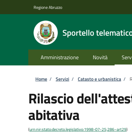
Salta al contenuto principale
Skip to footer content
Regione Abruzzo
Sportello telematic
Amministrazione
Novità
Serv
Briciole di pane
Home
/
Servizi
/
Catasto e urbanistica
/
R
Rilascio dell'atte
abitativa
(
urn:nir:stato:decreto.legislativo:1998-07-25;286~art29
)