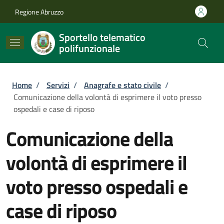
Salta al contenuto principale
Skip to footer content
Regione Abruzzo
Sportello telematico
polifunzionale
Briciole di pane
Home
/
Servizi
/
Anagrafe e stato civile
/
Comunicazione della volontà di esprimere il voto presso
ospedali e case di riposo
Comunicazione della
volontà di esprimere il
voto presso ospedali e
case di riposo