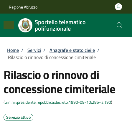
Salta al contenuto principale
Skip to footer content
Regione Abruzzo
Sportello telematico
polifunzionale
Briciole di pane
Home
/
Servizi
/
Anagrafe e stato civile
/
Rilascio o rinnovo di concessione cimiteriale
Rilascio o rinnovo di
concessione cimiteriale
(
urn:nir:presidente.repubblica:decreto:1990-09-10;285~art90
)
Servizio attivo