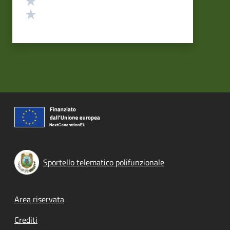
Valuta 1 stelle su 5
Sportello telematico polifunzionale
Footer menu
Area riservata
Crediti