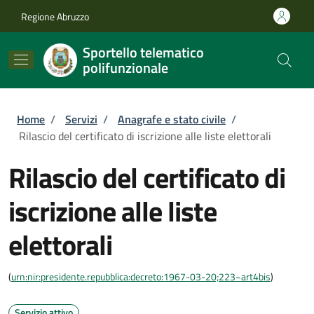
Salta al contenuto principale
Skip to footer content
Regione Abruzzo
Sportello telematico
polifunzionale
Briciole di pane
Home
/
Servizi
/
Anagrafe e stato civile
/
Rilascio del certificato di iscrizione alle liste elettorali
Rilascio del certificato di
iscrizione alle liste
elettorali
(
urn:nir:presidente.repubblica:decreto:1967-03-20;223~art4bis
)
Servizio attivo