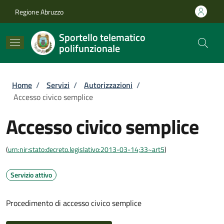
Salta al contenuto principale
Skip to footer content
Regione Abruzzo
Sportello telematico
polifunzionale
Briciole di pane
Home
/
Servizi
/
Autorizzazioni
/
Accesso civico semplice
Accesso civico semplice
(
urn:nir:stato:decreto.legislativo:2013-03-14;33~art5
)
Servizio attivo
Procedimento di accesso civico semplice