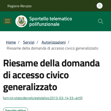
Salta al contenuto principale
Skip to footer content
Regione Abruzzo
Sportello telematico
polifunzionale
Briciole di pane
Home
/
Servizi
/
Autorizzazioni
/
Riesame della domanda di accesso civico generalizzato
Riesame della domanda
di accesso civico
generalizzato
(
urn:nir:stato:decreto.legislativo:2013-03-14;33~art5
)
Servizio attivo