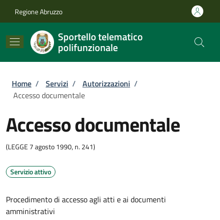
Salta al contenuto principale
Skip to footer content
Regione Abruzzo
Sportello telematico
polifunzionale
Briciole di pane
Home
/
Servizi
/
Autorizzazioni
/
Accesso documentale
Accesso documentale
(LEGGE 7 agosto 1990, n. 241)
Servizio attivo
Procedimento di accesso agli atti e ai documenti
amministrativi