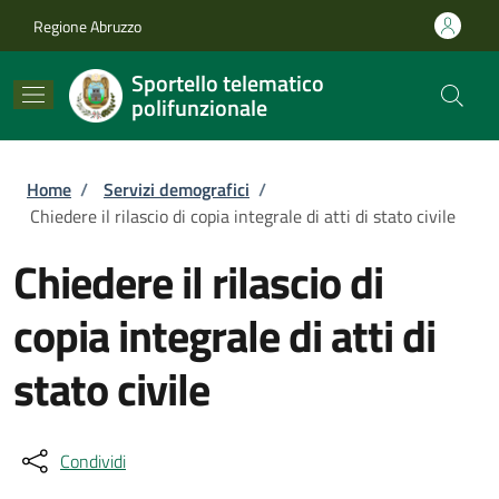
Salta al contenuto principale
Skip to footer content
Regione Abruzzo
Sportello telematico
polifunzionale
Briciole di pane
Home
/
Servizi demografici
/
Chiedere il rilascio di copia integrale di atti di stato civile
Chiedere il rilascio di
copia integrale di atti di
stato civile
Condividi